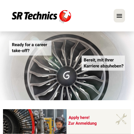
Deutsch
Englisch
Im Fokus: Mechaniker-Positionen
Karriere
FAQ
Bewerbungstipps