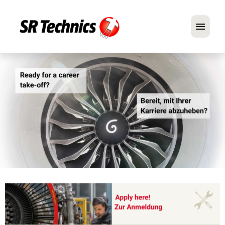
Deutsch
Englisch
Im Fokus: Mechaniker-Positionen
Karriere
FAQ
Bewerbungstipps