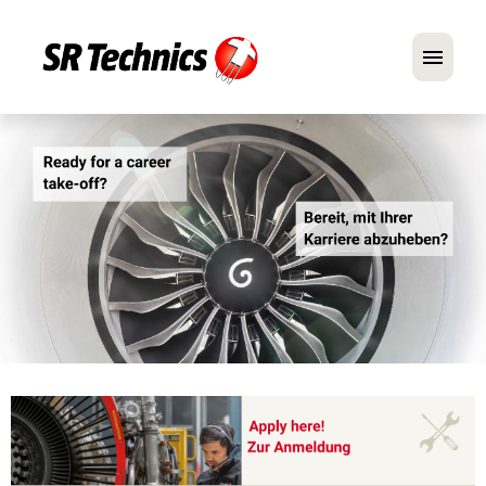
Deutsch
Englisch
Im Fokus: Mechaniker-Positionen
Karriere
FAQ
Bewerbungstipps