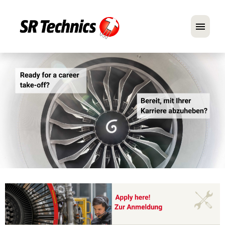
Deutsch
Englisch
Im Fokus: Mechaniker-Positionen
Karriere
FAQ
Bewerbungstipps