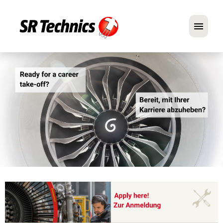
Deutsch
Englisch
Im Fokus: Mechaniker-Positionen
Karriere
FAQ
Bewerbungstipps