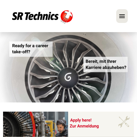
Deutsch
Englisch
Im Fokus: Mechaniker-Positionen
Karriere
FAQ
Bewerbungstipps