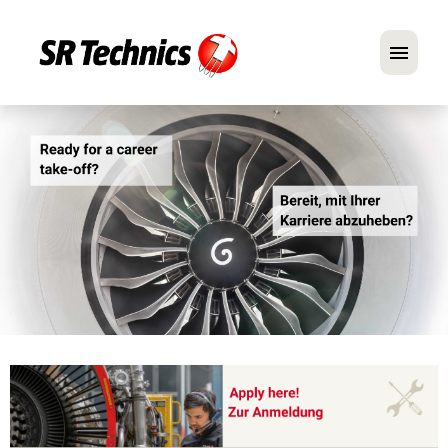
Deutsch
Englisch
Im Fokus: Mechaniker-Positionen
Karriere
FAQ
Bewerbungstipps