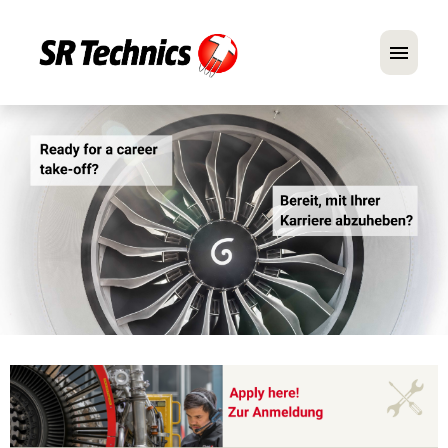
Deutsch
Englisch
Im Fokus: Mechaniker-Positionen
Karriere
FAQ
Bewerbungstipps