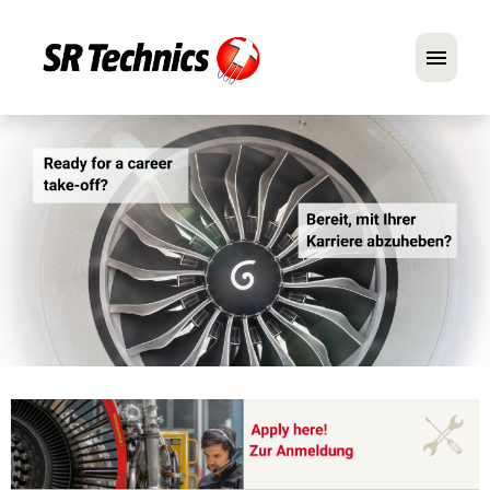
Deutsch
Englisch
Im Fokus: Mechaniker-Positionen
Karriere
FAQ
Bewerbungstipps