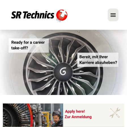
Deutsch
Englisch
Im Fokus: Mechaniker-Positionen
Karriere
FAQ
Bewerbungstipps