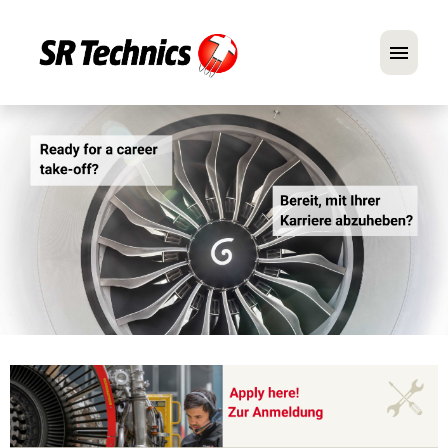
Deutsch
Englisch
Im Fokus: Mechaniker-Positionen
Karriere
FAQ
Bewerbungstipps