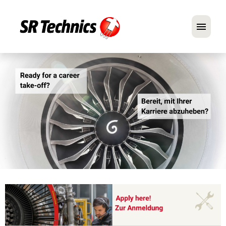
Deutsch
Englisch
Im Fokus: Mechaniker-Positionen
Karriere
FAQ
Bewerbungstipps