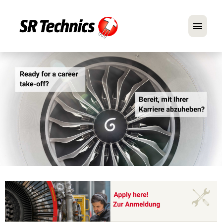
Deutsch
Englisch
Im Fokus: Mechaniker-Positionen
Karriere
FAQ
Bewerbungstipps