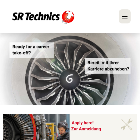
Deutsch
Englisch
Im Fokus: Mechaniker-Positionen
Karriere
FAQ
Bewerbungstipps