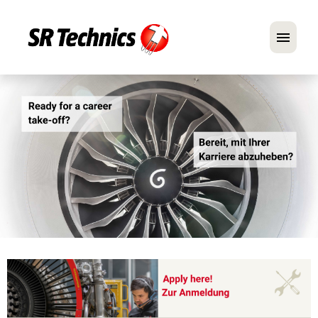
Deutsch
Englisch
Im Fokus: Mechaniker-Positionen
Karriere
FAQ
Bewerbungstipps