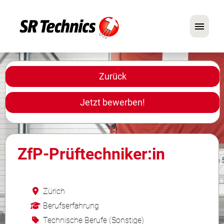
Deutsch
Englisch
Zurück
Im Fokus: Mechaniker-Positionen
Jetzt bewerben!
Karriere
FAQ
ZfP‑Prüftechniker:in
Bewerbungstipps
Zürich
Berufserfahrung
Technische Berufe (Sonstige)