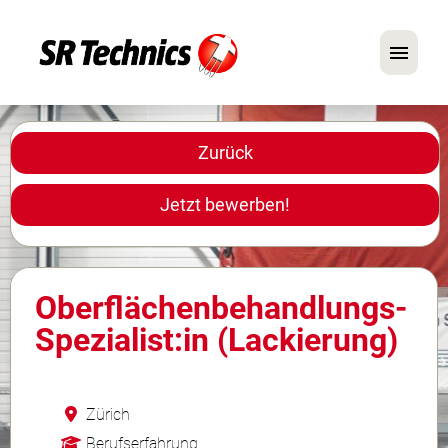
Deutsch
Englisch
Zurück
Im Fokus: Mechaniker-Positionen
Jetzt bewerben!
Karriere
FAQ
Oberflächenbehandlungs-
Bewerbungstipps
Spezialist:in (Lackierung)
Zürich
Berufserfahrung