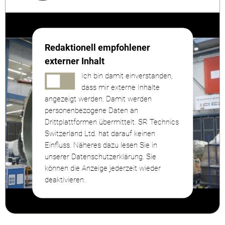
Redaktionell empfohlener
externer Inhalt
Ich bin damit einverstanden,
dass mir externe Inhalte
angezeigt werden. Damit werden
personenbezogene Daten an
Drittplattformen übermittelt. SR Technics
Switzerland Ltd. hat darauf keinen
Einfluss. Näheres dazu lesen Sie in
unserer Datenschutzerklärung. Sie
können die Anzeige jederzeit wieder
deaktivieren.