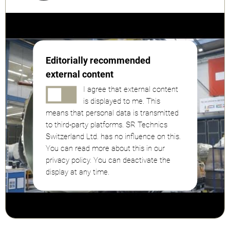
Editorially recommended
external content
I agree that external content
is displayed to me. This
means that personal data is transmitted
to third-party platforms. SR Technics
Switzerland Ltd. has no influence on this.
You can read more about this in our
privacy policy. You can deactivate the
display at any time.