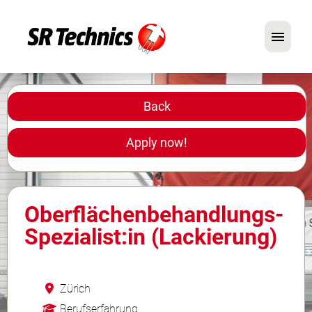
German
English
Back
In Focus: Mechanic Roles
Apply now!
Careers
FAQ
Oberflächenbehandlungs-
Application Tips
Spezialist:in (Lackierung)
Zürich
Berufserfahrung