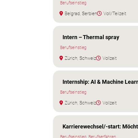
Berufseinstieg
Belgrad, Serbien
Voll/Teilzeit
Intern – Thermal spray
Berufseinstieg
Zürich, Schweiz
Vollzeit
Internship: AI & Machine Lear
Berufseinstieg
Zürich, Schweiz
Vollzeit
Karrierewechsel/-start: Möch
Berufseinstieg, Berufserfahren