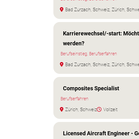
Bad Zurzach, Schweiz, Zürich, Schw
Karrierewechsel/-start: Möcht
werden?
Berufseinstieg, Berufserfahren
Bad Zurzach, Schweiz, Zürich, Schw
Composites Specialist
Berufserfahren
Zürich, Schweiz
Vollzeit
Licensed Aircraft Engineer - G