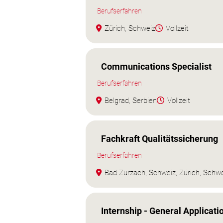
Berufserfahren
Zürich, Schweiz
Vollzeit
Communications Specialist
Berufserfahren
Belgrad, Serbien
Vollzeit
Fachkraft Qualitätssicherung
Berufserfahren
Bad Zurzach, Schweiz, Zürich, Schw
Internship - General Applicati