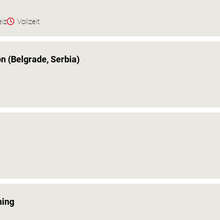
eiz
Vollzeit
on (Belgrade, Serbia)
ning