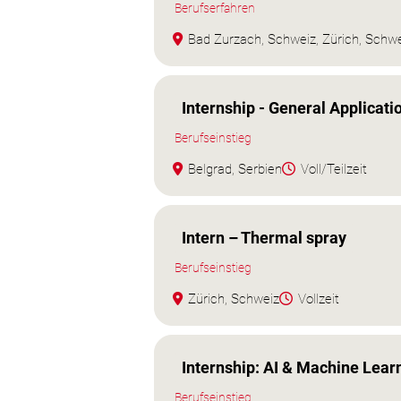
Berufserfahren
Bad Zurzach, Schweiz, Zürich, Schw
Internship - General Applicati
Berufseinstieg
Belgrad, Serbien
Voll/Teilzeit
Intern – Thermal spray
Berufseinstieg
Zürich, Schweiz
Vollzeit
Internship: AI & Machine Lear
Berufseinstieg