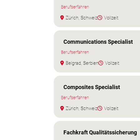
Berufserfahren
Zürich, Schweiz
Vollzeit
Communications Specialist
Berufserfahren
Belgrad, Serbien
Vollzeit
Composites Specialist
Berufserfahren
Zürich, Schweiz
Vollzeit
Fachkraft Qualitätssicherung