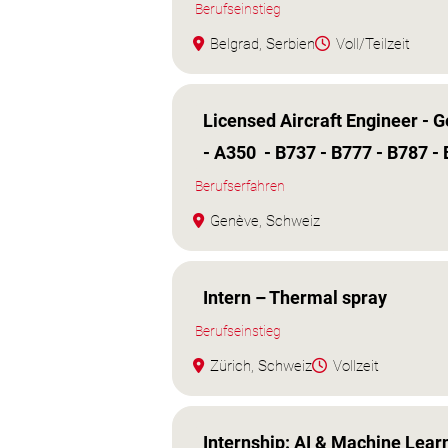
Berufseinstieg
Belgrad, Serbien
Voll/Teilzeit
Licensed Aircraft Engineer - 
- A350 - B737 - B777 - B787 -
Berufserfahren
Genève, Schweiz
Intern – Thermal spray
Berufseinstieg
Zürich, Schweiz
Vollzeit
Internship: AI & Machine Lear