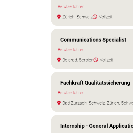
Berufserfahren
Zürich, Schweiz
Vollzeit
Communications Specialist
Berufserfahren
Belgrad, Serbien
Vollzeit
Fachkraft Qualitätssicherung
Berufserfahren
Bad Zurzach, Schweiz, Zürich, Schw
Internship - General Applicati