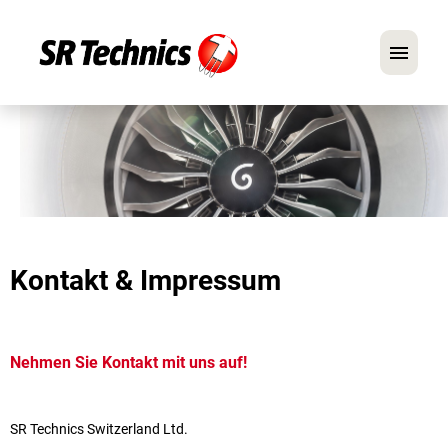
Deutsch
Englisch
Im Fokus: Mechaniker-Positionen
Karriere
Kontakt & Impressum
FAQ
Bewerbungstipps
Nehmen Sie Kontakt mit uns
au
f!
SR Technics Switzerland Ltd.