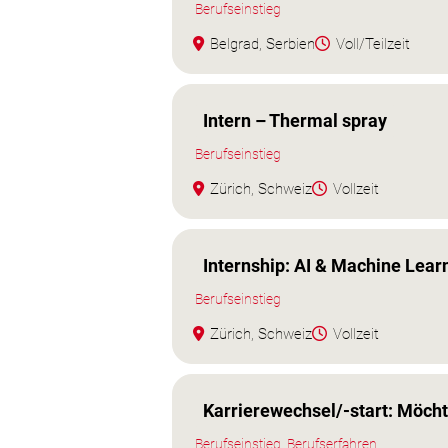
Berufseinstieg
Belgrad, Serbien
Voll/Teilzeit
Intern – Thermal spray
Berufseinstieg
Zürich, Schweiz
Vollzeit
Internship: AI & Machine Lear
Berufseinstieg
Zürich, Schweiz
Vollzeit
Karrierewechsel/-start: Möch
Berufseinstieg, Berufserfahren