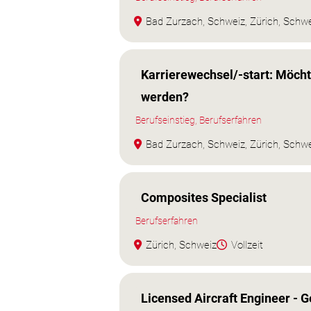
Bad Zurzach, Schweiz, Zürich, Schw
Karrierewechsel/-start: Möcht
werden?
Berufseinstieg, Berufserfahren
Bad Zurzach, Schweiz, Zürich, Schw
Composites Specialist
Berufserfahren
Zürich, Schweiz
Vollzeit
Licensed Aircraft Engineer - G