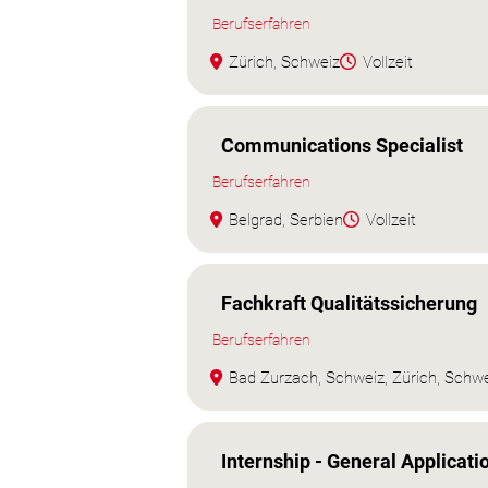
Berufserfahren
Zürich, Schweiz
Vollzeit
Communications Specialist
Berufserfahren
Belgrad, Serbien
Vollzeit
Fachkraft Qualitätssicherung
Berufserfahren
Bad Zurzach, Schweiz, Zürich, Schw
Internship - General Applicati